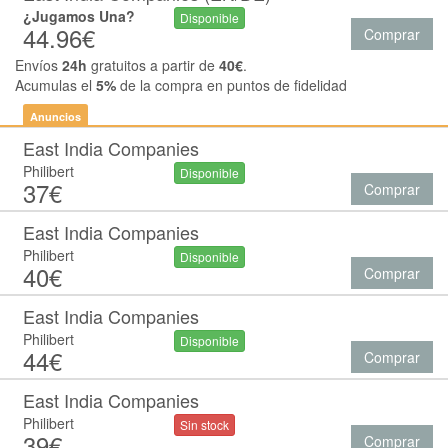
¿Jugamos Una?
Disponible
44.96€
Comprar
Envíos
24h
gratuitos a partir de
40€
.
Acumulas el
5%
de la compra en puntos de fidelidad
Anuncios
East India Companies
Philibert
Disponible
37€
Comprar
East India Companies
Philibert
Disponible
40€
Comprar
East India Companies
Philibert
Disponible
44€
Comprar
East India Companies
Philibert
Sin stock
39€
Comprar