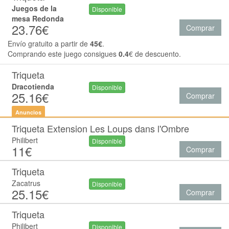
Juegos de la
Disponible
mesa Redonda
23.76€
Comprar
Envío gratuito a partir de
45€
.
Comprando este juego consigues
0.4
€ de descuento.
Triqueta
Dracotienda
Disponible
25.16€
Comprar
Anuncios
Triqueta Extension Les Loups dans l'Ombre
Philibert
Disponible
11€
Comprar
Triqueta
Zacatrus
Disponible
25.15€
Comprar
Triqueta
Philibert
Disponible