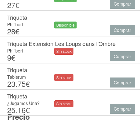
27€
Comprar
Triqueta
Philibert
Disponible
28€
Comprar
Triqueta Extension Les Loups dans l'Ombre
Philibert
Sin stock
9€
Comprar
Triqueta
Tablerum
Sin stock
23.75€
Comprar
Triqueta
¿Jugamos Una?
Sin stock
25.16€
Comprar
Precio