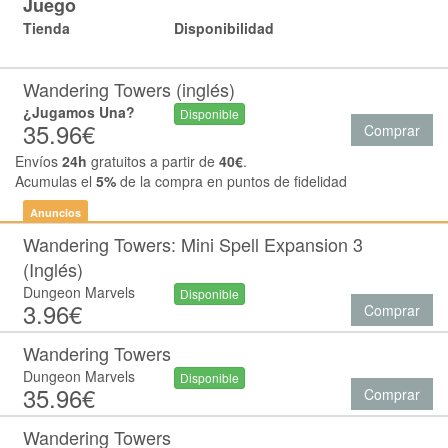
Juego
Tienda
Disponibilidad
Wandering Towers (inglés)
¿Jugamos Una?
Disponible
35.96€
Comprar
Envíos
24h
gratuitos a partir de
40€
.
Acumulas el
5%
de la compra en puntos de fidelidad
Anuncios
Wandering Towers: Mini Spell Expansion 3
(Inglés)
Dungeon Marvels
Disponible
3.96€
Comprar
Wandering Towers
Dungeon Marvels
Disponible
35.96€
Comprar
Wandering Towers