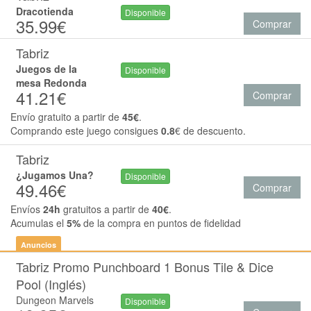
Dracotienda
Disponible
35.99€
Comprar
Tabriz
Juegos de la
Disponible
mesa Redonda
41.21€
Comprar
Envío gratuito a partir de
45€
.
Comprando este juego consigues
0.8
€ de descuento.
Tabriz
¿Jugamos Una?
Disponible
49.46€
Comprar
Envíos
24h
gratuitos a partir de
40€
.
Acumulas el
5%
de la compra en puntos de fidelidad
Anuncios
Tabriz Promo Punchboard 1 Bonus Tile & Dice
Pool (Inglés)
Dungeon Marvels
Disponible