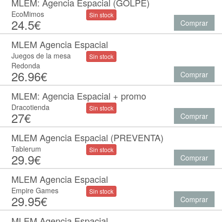
MLEM: Agencia Espacial (GOLPE)
EcoMimos
Sin stock
24.5€
Comprar
MLEM Agencia Espacial
Juegos de la mesa
Sin stock
Redonda
26.96€
Comprar
MLEM: Agencia Espacial + promo
Dracotienda
Sin stock
27€
Comprar
MLEM Agencia Espacial (PREVENTA)
Tablerum
Sin stock
29.9€
Comprar
MLEM Agencia Espacial
Empire Games
Sin stock
29.95€
Comprar
MLEM Agencia Espacial