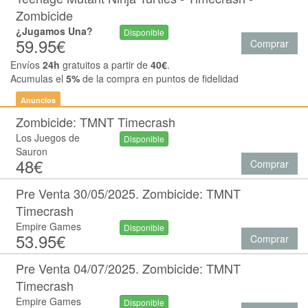
Zombicide
¿Jugamos Una?
Disponible
59.95€
Comprar
Envíos
24h
gratuitos a partir de
40€
.
Acumulas el
5%
de la compra en puntos de fidelidad
Anuncios
Zombicide: TMNT Timecrash
Los Juegos de
Disponible
Sauron
48€
Comprar
Pre Venta 30/05/2025. Zombicide: TMNT
Timecrash
Empire Games
Disponible
53.95€
Comprar
Pre Venta 04/07/2025. Zombicide: TMNT
Timecrash
Empire Games
Disponible