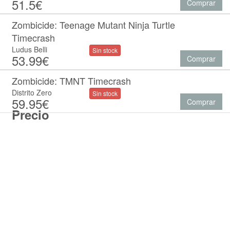
51.5€
Comprar
Zombicide: Teenage Mutant Ninja Turtle
Timecrash
Ludus Belli
Sin stock
53.99€
Comprar
Zombicide: TMNT Timecrash
Distrito Zero
Sin stock
59.95€
Comprar
Precio