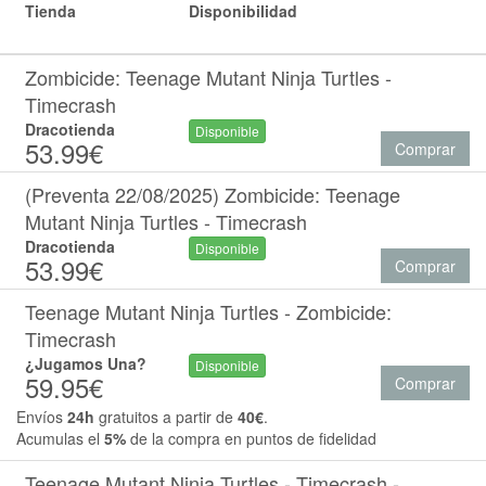
Tienda
Disponibilidad
Zombicide: Teenage Mutant Ninja Turtles -
Timecrash
Dracotienda
Disponible
53.99€
Comprar
(Preventa 22/08/2025) Zombicide: Teenage
Mutant Ninja Turtles - Timecrash
Dracotienda
Disponible
53.99€
Comprar
Teenage Mutant Ninja Turtles - Zombicide:
Timecrash
¿Jugamos Una?
Disponible
59.95€
Comprar
Envíos
24h
gratuitos a partir de
40€
.
Acumulas el
5%
de la compra en puntos de fidelidad
Teenage Mutant Ninja Turtles - Timecrash -