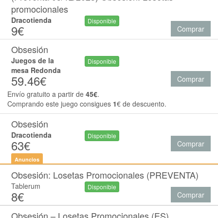
promocionales
Dracotienda
Disponible
9€
Comprar
Obsesión
Juegos de la
Disponible
mesa Redonda
59.46€
Comprar
Envío gratuito a partir de
45€
.
Comprando este juego consigues
1
€ de descuento.
Obsesión
Dracotienda
Disponible
63€
Comprar
Anuncios
Obsesión: Losetas Promocionales (PREVENTA)
Tablerum
Disponible
8€
Comprar
Obsesión – Losetas Promocionales (ES)