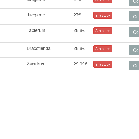
Co
Juegame
27€
Sin stock
Co
Tablerum
28.8€
Sin stock
Co
Dracotienda
28.8€
Sin stock
Co
Zacatrus
29.99€
Sin stock
Co