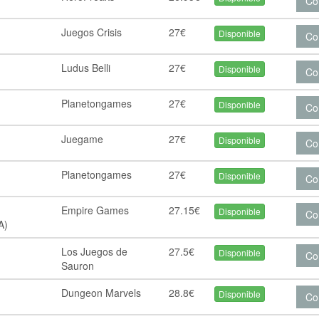
Co
Juegos Crisis
27€
Disponible
Co
Ludus Belli
27€
Disponible
Co
Planetongames
27€
Disponible
Co
Juegame
27€
Disponible
Co
Planetongames
27€
Disponible
Co
Empire Games
27.15€
Disponible
Co
A)
Los Juegos de
27.5€
Disponible
Co
Sauron
Dungeon Marvels
28.8€
Disponible
Co