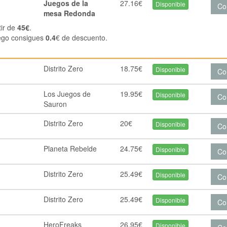
Juegos de la
27.16€
Disponible
Co
mesa Redonda
tir de
45€
.
ego consigues
0.4
€ de descuento.
Distrito Zero
18.75€
Disponible
Co
Los Juegos de
19.95€
Disponible
Co
Sauron
Distrito Zero
20€
Disponible
Co
Planeta Rebelde
24.75€
Disponible
Co
Distrito Zero
25.49€
Disponible
Co
Distrito Zero
25.49€
Disponible
Co
HeroFreaks
26.95€
Disponible