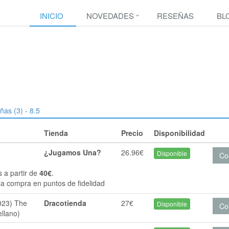
INICIO
NOVEDADES
RESEÑAS
BL
ñas (3) - 8.5
Tienda
Precio
Disponibilidad
¿Jugamos Una?
26.96€
Disponible
Co
s a partir de
40€
.
la compra en puntos de fidelidad
023) The
Dracotienda
27€
Disponible
Co
ellano)