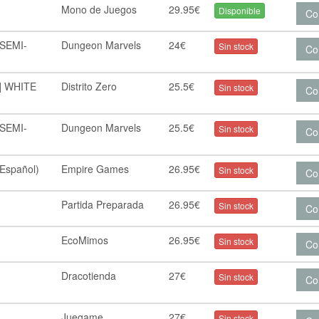
Mono de Juegos
29.95€
Disponible
Co
(SEMI-
Dungeon Marvels
24€
Sin stock
Co
] WHITE
Distrito Zero
25.5€
Sin stock
Co
(SEMI-
Dungeon Marvels
25.5€
Sin stock
Co
(Español)
Empire Games
26.95€
Sin stock
Co
Partida Preparada
26.95€
Sin stock
Co
EcoMimos
26.95€
Sin stock
Co
Dracotienda
27€
Sin stock
Co
Juegame
27€
Sin stock