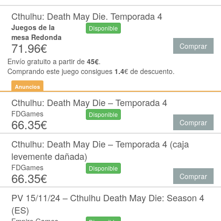
Cthulhu: Death May Die. Temporada 4
Juegos de la
Disponible
mesa Redonda
71.96€
Comprar
Envío gratuito a partir de
45€
.
Comprando este juego consigues
1.4
€ de descuento.
Anuncios
Cthulhu: Death May Die – Temporada 4
FDGames
Disponible
66.35€
Comprar
Cthulhu: Death May Die – Temporada 4 (caja
levemente dañada)
FDGames
Disponible
66.35€
Comprar
PV 15/11/24 – Cthulhu Death May Die: Season 4
(ES)