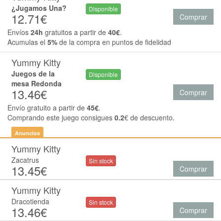
¿Jugamos Una?
Disponible
12.71€
Comprar
Envíos
24h
gratuitos a partir de
40€
.
Acumulas el
5%
de la compra en puntos de fidelidad
Yummy Kitty
Juegos de la
Disponible
mesa Redonda
13.46€
Comprar
Envío gratuito a partir de
45€
.
Comprando este juego consigues
0.2
€ de descuento.
Anuncios
Yummy Kitty
Zacatrus
Sin stock
13.45€
Comprar
Yummy Kitty
Dracotienda
Sin stock
13.46€
Comprar