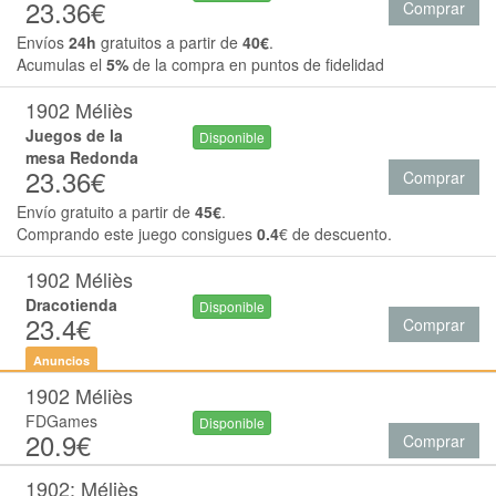
23.36€
Comprar
Envíos
24h
gratuitos a partir de
40€
.
Acumulas el
5%
de la compra en puntos de fidelidad
1902 Méliès
Juegos de la
Disponible
mesa Redonda
23.36€
Comprar
Envío gratuito a partir de
45€
.
Comprando este juego consigues
0.4
€ de descuento.
1902 Méliès
Dracotienda
Disponible
23.4€
Comprar
Anuncios
1902 Méliès
FDGames
Disponible
20.9€
Comprar
1902: Méliès