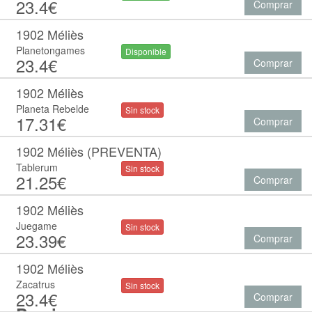
23.4€
Comprar
1902 Méliès
Planetongames
Disponible
23.4€
Comprar
1902 Méliès
Planeta Rebelde
Sin stock
17.31€
Comprar
1902 Méliès (PREVENTA)
Tablerum
Sin stock
21.25€
Comprar
1902 Méliès
Juegame
Sin stock
23.39€
Comprar
1902 Méliès
Zacatrus
Sin stock
23.4€
Comprar