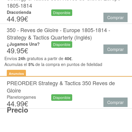
1805-1814
Dracotienda
Disponible
44.99€
Comprar
350 - Reves de Gloire - Europe 1805-1814 -
Strategy & Tactics Quarterly (Inglés)
¿Jugamos Una?
Disponible
49.95€
Comprar
Envíos
24h
gratuitos a partir de
40€
.
Acumulas el
5%
de la compra en puntos de fidelidad
Anuncios
PREORDER Strategy & Tactics 350 Reves de
Gloire
Planetongames
Disponible
44.99€
Comprar
Precio