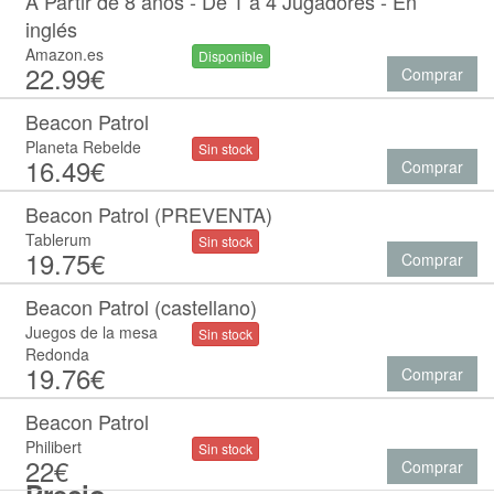
A Partir de 8 años - De 1 a 4 Jugadores - En
inglés
Amazon.es
Disponible
22.99€
Comprar
Beacon Patrol
Planeta Rebelde
Sin stock
16.49€
Comprar
Beacon Patrol (PREVENTA)
Tablerum
Sin stock
19.75€
Comprar
Beacon Patrol (castellano)
Juegos de la mesa
Sin stock
Redonda
19.76€
Comprar
Beacon Patrol
Philibert
Sin stock
22€
Comprar