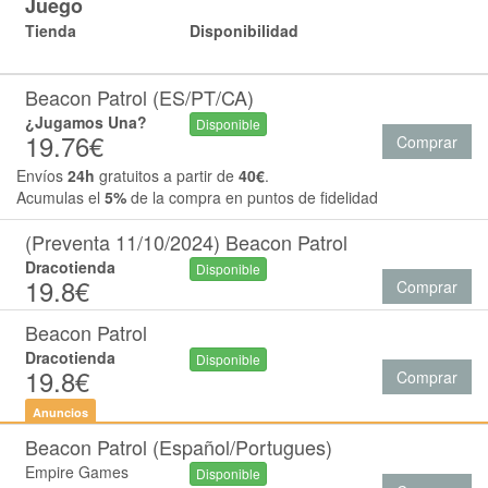
Juego
Tienda
Disponibilidad
Beacon Patrol (ES/PT/CA)
¿Jugamos Una?
Disponible
19.76€
Comprar
Envíos
24h
gratuitos a partir de
40€
.
Acumulas el
5%
de la compra en puntos de fidelidad
(Preventa 11/10/2024) Beacon Patrol
Dracotienda
Disponible
19.8€
Comprar
Beacon Patrol
Dracotienda
Disponible
19.8€
Comprar
Anuncios
Beacon Patrol (Español/Portugues)
Empire Games
Disponible