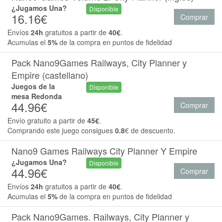
¿Jugamos Una?
Disponible
16.16€
Comprar
Envíos
24h
gratuitos a partir de
40€
.
Acumulas el
5%
de la compra en puntos de fidelidad
Pack Nano9Games Railways, City Planner y
Empire (castellano)
Juegos de la
Disponible
mesa Redonda
44.96€
Comprar
Envío gratuito a partir de
45€
.
Comprando este juego consigues
0.8
€ de descuento.
Nano9 Games Railways City Planner Y Empire
¿Jugamos Una?
Disponible
44.96€
Comprar
Envíos
24h
gratuitos a partir de
40€
.
Acumulas el
5%
de la compra en puntos de fidelidad
Pack Nano9Games. Railways, City Planner y