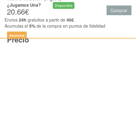
¿Jugamos Una?
Disponible
20.66€
Comprar
Envíos
24h
gratuitos a partir de
40€
.
Acumulas el
5%
de la compra en puntos de fidelidad
Anuncios
Precio