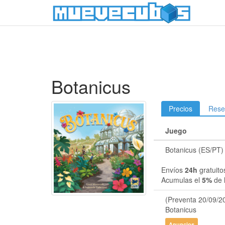
Botanicus
Precios
Rese
Juego
Botanicus (ES/PT)
Envíos
24h
gratuito
Acumulas el
5%
de 
(Preventa 20/09/2
Botanicus
Anuncios