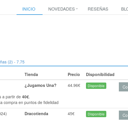
INICIO
NOVEDADES
RESEÑAS
BL
ñas (2) - 7.75
Tienda
Precio
Disponibilidad
¿Jugamos Una?
44.96€
Disponible
Co
s a partir de
40€
.
la compra en puntos de fidelidad
024)
Dracotienda
45€
Disponible
Co