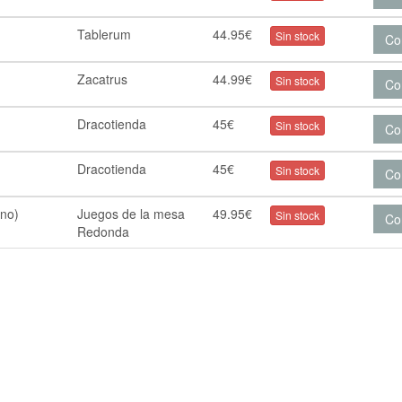
Tablerum
44.95€
Sin stock
Co
Zacatrus
44.99€
Sin stock
Co
Dracotienda
45€
Sin stock
Co
o
Dracotienda
45€
Sin stock
Co
ano)
Juegos de la mesa
49.95€
Sin stock
Co
Redonda