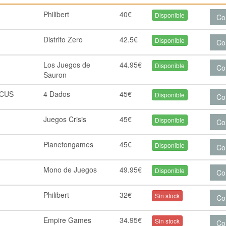
Philibert
40€
Disponible
Co
Distrito Zero
42.5€
Disponible
Co
Los Juegos de
44.95€
Disponible
Co
Sauron
ICUS
4 Dados
45€
Disponible
Co
Juegos Crisis
45€
Disponible
Co
Planetongames
45€
Disponible
Co
Mono de Juegos
49.95€
Disponible
Co
Philibert
32€
Sin stock
Co
Empire Games
34.95€
Sin stock
Co