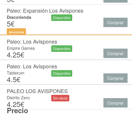
Paleo: Expansión Los Avispones
Dracotienda
Disponible
5€
Comprar
Anuncios
Paleo: Los Avispones
Empire Games
Disponible
4.25€
Comprar
Paleo: Los Avispones
Tablerum
Disponible
4.5€
Comprar
PALEO LOS AVISPONES
Distrito Zero
Sin stock
4.25€
Comprar
Precio