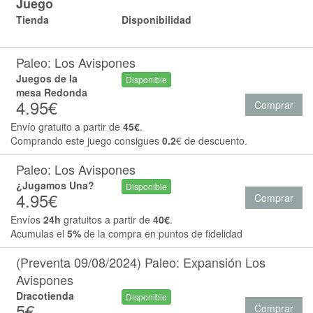
Juego
Tienda
Disponibilidad
Paleo: Los Avispones
Juegos de la
Disponible
mesa Redonda
4.95€
Comprar
Envío gratuito a partir de
45€
.
Comprando este juego consigues
0.2
€ de descuento.
Paleo: Los Avispones
¿Jugamos Una?
Disponible
4.95€
Comprar
Envíos
24h
gratuitos a partir de
40€
.
Acumulas el
5%
de la compra en puntos de fidelidad
(Preventa 09/08/2024) Paleo: Expansión Los
Avispones
Dracotienda
Disponible
5€
Comprar