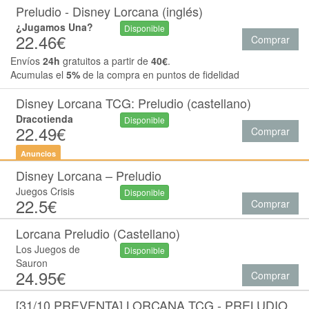
Preludio - Disney Lorcana (inglés)
¿Jugamos Una?
Disponible
22.46€
Comprar
Envíos
24h
gratuitos a partir de
40€
.
Acumulas el
5%
de la compra en puntos de fidelidad
Disney Lorcana TCG: Preludio (castellano)
Dracotienda
Disponible
22.49€
Comprar
Anuncios
Disney Lorcana – Preludio
Juegos Crisis
Disponible
22.5€
Comprar
Lorcana Preludio (Castellano)
Los Juegos de
Disponible
Sauron
24.95€
Comprar
[31/10 PREVENTA] LORCANA TCG - PRELUDIO