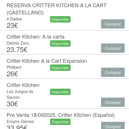
RESERVA CRITTER KITCHEN A LA CART
(CASTELLANO)
4 Dados
Disponible
23€
Comprar
Critter Kitchen: A la carta
Distrito Zero
Disponible
23.75€
Comprar
Critter Kitchen A la Cart Expansion
Philibert
Disponible
26€
Comprar
Critter Kitchen
Los Juegos de
Disponible
Sauron
30€
Comprar
Pre Venta 18/092025. Critter Kitchen (Español)
Empire Games
Disponible
33.95€
Comprar