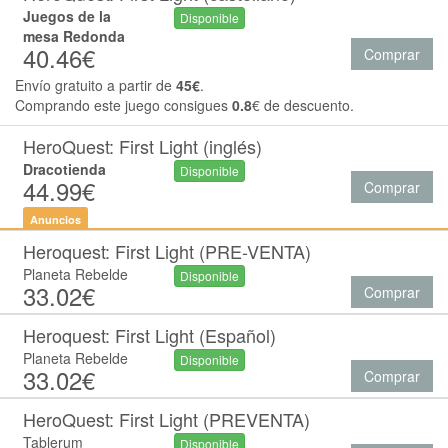
Juegos de la
Disponible
mesa Redonda
40.46€
Comprar
Envío gratuito a partir de
45€
.
Comprando este juego consigues
0.8
€ de descuento.
HeroQuest: First Light (inglés)
Dracotienda
Disponible
44.99€
Comprar
Anuncios
Heroquest: First Light (PRE-VENTA)
Planeta Rebelde
Disponible
33.02€
Comprar
Heroquest: First Light (Español)
Planeta Rebelde
Disponible
33.02€
Comprar
HeroQuest: First Light (PREVENTA)
Tablerum
Disponible