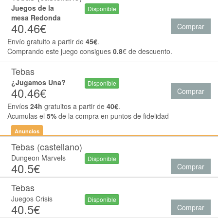
Juegos de la
Disponible
mesa Redonda
40.46€
Comprar
Envío gratuito a partir de
45€
.
Comprando este juego consigues
0.8
€ de descuento.
Tebas
¿Jugamos Una?
Disponible
40.46€
Comprar
Envíos
24h
gratuitos a partir de
40€
.
Acumulas el
5%
de la compra en puntos de fidelidad
Anuncios
Tebas (castellano)
Dungeon Marvels
Disponible
40.5€
Comprar
Tebas
Juegos Crisis
Disponible
40.5€
Comprar