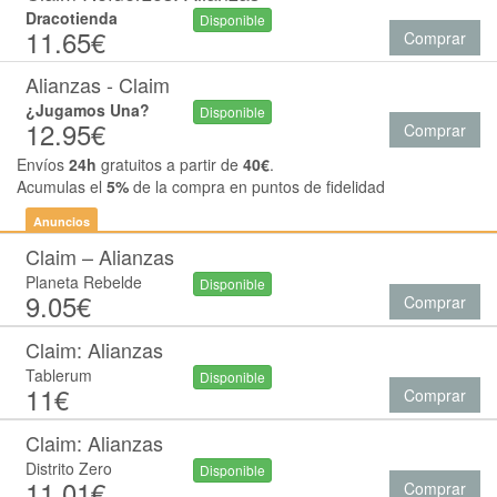
Dracotienda
Disponible
11.65€
Comprar
Alianzas - Claim
¿Jugamos Una?
Disponible
12.95€
Comprar
Envíos
24h
gratuitos a partir de
40€
.
Acumulas el
5%
de la compra en puntos de fidelidad
Anuncios
Claim – Alianzas
Planeta Rebelde
Disponible
9.05€
Comprar
Claim: Alianzas
Tablerum
Disponible
11€
Comprar
Claim: Alianzas
Distrito Zero
Disponible
11.01€
Comprar