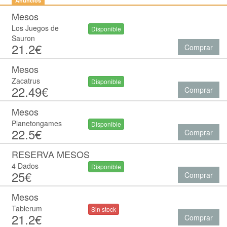
Anuncios
Mesos
Los Juegos de
Disponible
Sauron
21.2€
Comprar
Mesos
Zacatrus
Disponible
22.49€
Comprar
Mesos
Planetongames
Disponible
22.5€
Comprar
RESERVA MESOS
4 Dados
Disponible
25€
Comprar
Mesos
Tablerum
Sin stock
21.2€
Comprar