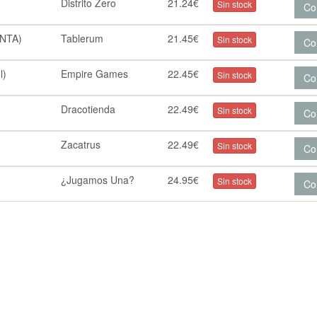
Distrito Zero
21.24€
Sin stock
Co
ENTA)
Tablerum
21.45€
Sin stock
Co
l)
Empire Games
22.45€
Sin stock
Co
Dracotienda
22.49€
Sin stock
Co
Zacatrus
22.49€
Sin stock
Co
¿Jugamos Una?
24.95€
Sin stock
Co