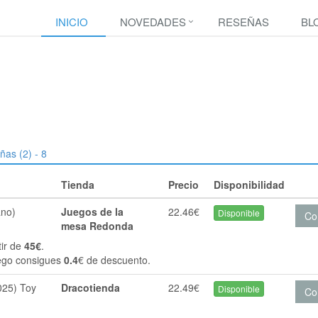
INICIO
NOVEDADES
RESEÑAS
BL
ñas (2) - 8
Tienda
Precio
Disponibilidad
ano)
Juegos de la
22.46€
Disponible
Co
mesa Redonda
tir de
45€
.
ego consigues
0.4
€ de descuento.
025) Toy
Dracotienda
22.49€
Disponible
Co