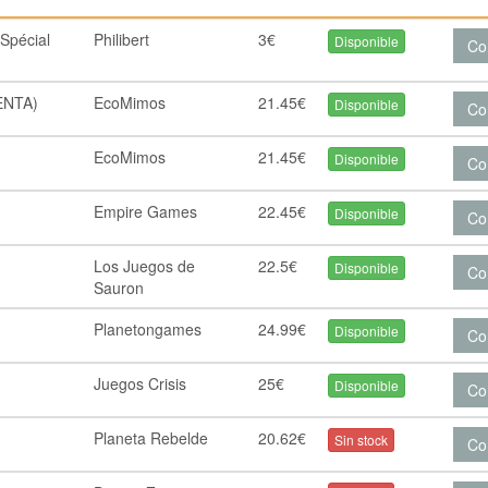
 Spécial
Philibert
3€
Disponible
Co
VENTA)
EcoMimos
21.45€
Disponible
Co
EcoMimos
21.45€
Disponible
Co
Empire Games
22.45€
Disponible
Co
Los Juegos de
22.5€
Disponible
Co
Sauron
Planetongames
24.99€
Disponible
Co
Juegos Crisis
25€
Disponible
Co
Planeta Rebelde
20.62€
Sin stock
Co