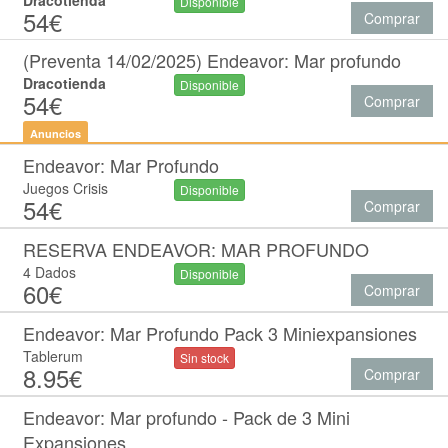
Dracotienda
Disponible
54€
Comprar
(Preventa 14/02/2025) Endeavor: Mar profundo
Dracotienda
Disponible
54€
Comprar
Anuncios
Endeavor: Mar Profundo
Juegos Crisis
Disponible
54€
Comprar
RESERVA ENDEAVOR: MAR PROFUNDO
4 Dados
Disponible
60€
Comprar
Endeavor: Mar Profundo Pack 3 Miniexpansiones
Tablerum
Sin stock
8.95€
Comprar
Endeavor: Mar profundo - Pack de 3 Mini
Expansiones