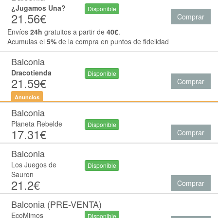
¿Jugamos Una?
Disponible
21.56€
Comprar
Envíos
24h
gratuitos a partir de
40€
.
Acumulas el
5%
de la compra en puntos de fidelidad
Balconia
Dracotienda
Disponible
21.59€
Comprar
Anuncios
Balconia
Planeta Rebelde
Disponible
17.31€
Comprar
Balconia
Los Juegos de
Disponible
Sauron
21.2€
Comprar
Balconia (PRE-VENTA)
EcoMimos
Disponible