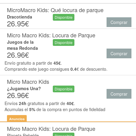
MicroMacro Kids: Qué locura de parque
Dracotienda
Disponible
26.95€
Comprar
Micro Macro Kids: Locura de Parque
Juegos de la
Disponible
mesa Redonda
26.96€
Comprar
Envío gratuito a partir de
45€
.
Comprando este juego consigues
0.4
€ de descuento.
Micro Macro Kids
¿Jugamos Una?
Disponible
26.96€
Comprar
Envíos
24h
gratuitos a partir de
40€
.
Acumulas el
5%
de la compra en puntos de fidelidad
Anuncios
Micro Macro Kids: Locura de Parque
Planeta Rebelde
Disponible