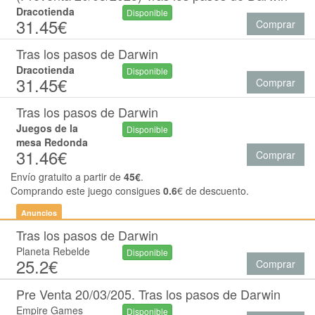
Dracotienda
Disponible
31.45€
Comprar
Tras los pasos de Darwin
Dracotienda
Disponible
31.45€
Comprar
Tras los pasos de Darwin
Juegos de la
Disponible
mesa Redonda
31.46€
Comprar
Envío gratuito a partir de
45€
.
Comprando este juego consigues
0.6
€ de descuento.
Anuncios
Tras los pasos de Darwin
Planeta Rebelde
Disponible
25.2€
Comprar
Pre Venta 20/03/205. Tras los pasos de Darwin
Empire Games
Disponible