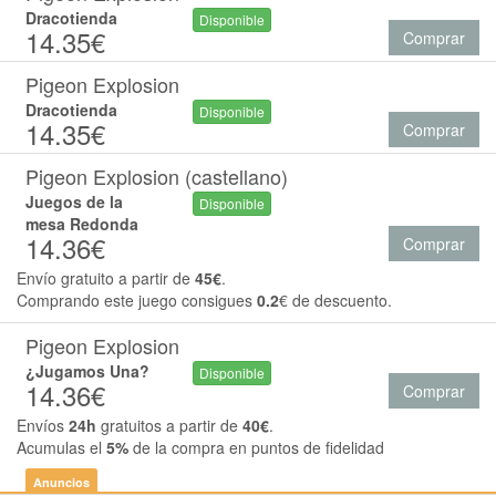
Dracotienda
Disponible
14.35€
Comprar
Pigeon Explosion
Dracotienda
Disponible
14.35€
Comprar
Pigeon Explosion (castellano)
Juegos de la
Disponible
mesa Redonda
14.36€
Comprar
Envío gratuito a partir de
45€
.
Comprando este juego consigues
0.2
€ de descuento.
Pigeon Explosion
¿Jugamos Una?
Disponible
14.36€
Comprar
Envíos
24h
gratuitos a partir de
40€
.
Acumulas el
5%
de la compra en puntos de fidelidad
Anuncios