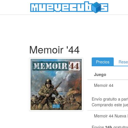
Memoir '44
Precios
Rese
Juego
Memoir 44
Envío gratuito a par
Comprando este ju
Memoir 44 Nueva 
Envíos
24h
gratuito