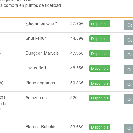
la compra en puntos de fidelidad
¿Jugamos Otra?
37.95€
Disponible
Co
Shuriken64
44.59€
Disponible
Co
)
Dungeon Marvels
47.95€
Disponible
Co
Ludus Belli
48.55€
Disponible
Co
h)
Planetongames
50.36€
Disponible
Co
301
Amazon.es
52€
Disponible
Co
o de
 4
Planeta Rebelde
53.68€
Disponible
Co