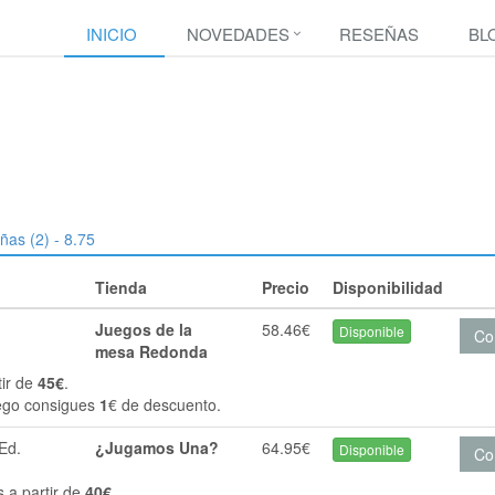
INICIO
NOVEDADES
RESEÑAS
BL
ñas (2) - 8.75
Tienda
Precio
Disponibilidad
Juegos de la
58.46€
Disponible
Co
mesa Redonda
tir de
45€
.
ego consigues
1
€ de descuento.
Ed.
¿Jugamos Una?
64.95€
Disponible
Co
s a partir de
40€
.