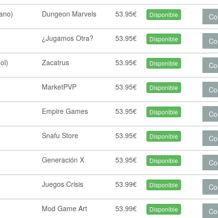
lano)
Dungeon Marvels
53.95€
Disponible
Co
¿Jugamos Otra?
53.95€
Disponible
Co
ol)
Zacatrus
53.95€
Disponible
Co
MarketPVP
53.95€
Disponible
Co
Empire Games
53.95€
Disponible
Co
Snafu Store
53.95€
Disponible
Co
Generación X
53.95€
Disponible
Co
Juegos Crisis
53.99€
Disponible
Co
Mod Game Art
53.99€
Disponible
Co