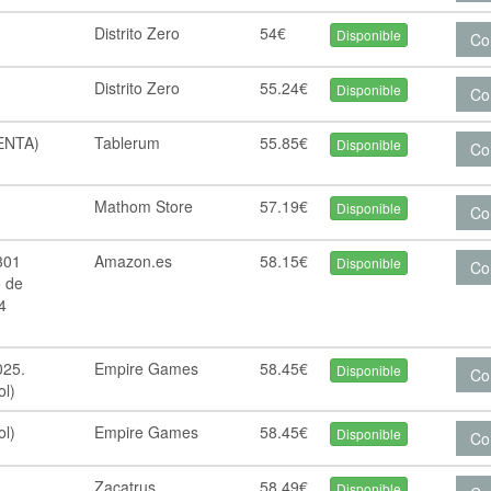
Distrito Zero
54€
Disponible
Co
Distrito Zero
55.24€
Disponible
Co
ENTA)
Tablerum
55.85€
Disponible
Co
Mathom Store
57.19€
Disponible
Co
301
Amazon.es
58.15€
Disponible
Co
o de
 4
025.
Empire Games
58.45€
Disponible
Co
ol)
ol)
Empire Games
58.45€
Disponible
Co
Zacatrus
58.49€
Disponible