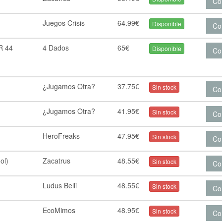
Co
Juegos Crisis
64.99€
Disponible
Co
R 44
4 Dados
65€
Disponible
Co
¿Jugamos Otra?
37.75€
Sin stock
Co
¿Jugamos Otra?
41.95€
Sin stock
Co
HeroFreaks
47.95€
Sin stock
Co
ol)
Zacatrus
48.55€
Sin stock
Co
Ludus Belli
48.55€
Sin stock
Co
EcoMimos
48.95€
Sin stock
Co