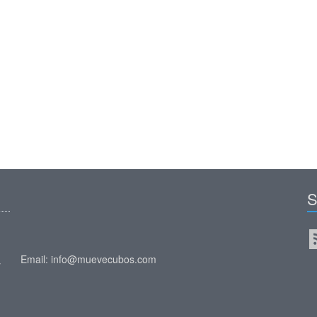
S
Email: info@muevecubos.com
y