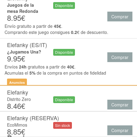
Juegos de la
Disponible
mesa Redonda
8.95€
Comprar
Envío gratuito a partir de
45€
.
Comprando este juego consigues
0.2
€ de descuento.
Elefanky (ES/IT)
¿Jugamos Una?
Disponible
9.95€
Comprar
Envíos
24h
gratuitos a partir de
40€
.
Acumulas el
5%
de la compra en puntos de fidelidad
Anuncios
Elefanky
Distrito Zero
Disponible
8.46€
Comprar
Elefanky (RESERVA)
EcoMimos
Sin stock
8.85€
Comprar