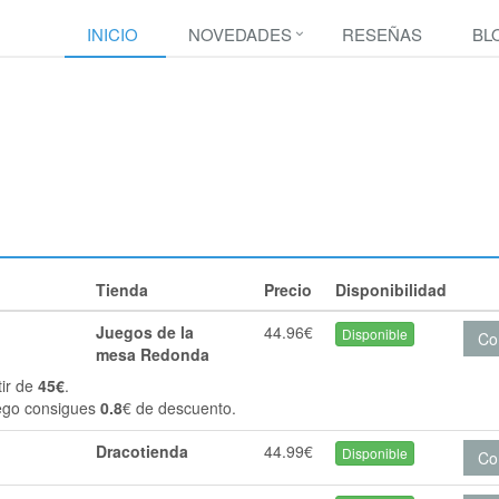
INICIO
NOVEDADES
RESEÑAS
BL
Tienda
Precio
Disponibilidad
Juegos de la
44.96€
Disponible
Co
mesa Redonda
tir de
45€
.
ego consigues
0.8
€ de descuento.
Dracotienda
44.99€
Disponible
Co