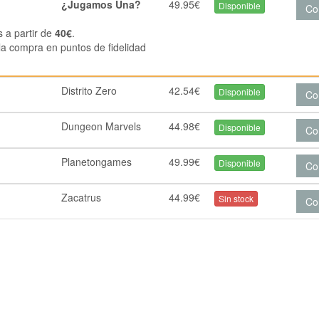
¿Jugamos Una?
49.95€
Disponible
Co
s a partir de
40€
.
la compra en puntos de fidelidad
Distrito Zero
42.54€
Disponible
Co
Dungeon Marvels
44.98€
Disponible
Co
Planetongames
49.99€
Disponible
Co
Zacatrus
44.99€
Sin stock
Co