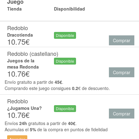
Juego
Tienda
Disponibilidad
Redoblo
Dracotienda
Disponible
10.75€
Comprar
Redoblo (castellano)
Juegos de la
Disponible
mesa Redonda
10.76€
Comprar
Envío gratuito a partir de
45€
.
Comprando este juego consigues
0.2
€ de descuento.
Redoblo
¿Jugamos Una?
Disponible
10.76€
Comprar
Envíos
24h
gratuitos a partir de
40€
.
Acumulas el
5%
de la compra en puntos de fidelidad