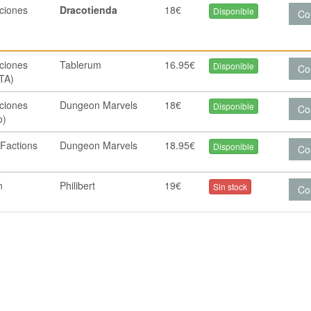
cciones
Dracotienda
18€
Disponible
Co
cciones
Tablerum
16.95€
Disponible
Co
TA)
cciones
Dungeon Marvels
18€
Disponible
Co
o)
 Factions
Dungeon Marvels
18.95€
Disponible
Co
n
Philibert
19€
Sin stock
Co