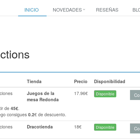
INICIO
NOVEDADES
RESEÑAS
BL
ctions
Tienda
Precio
Disponibilidad
cciones
Juegos de la
17.96€
Disponible
Co
mesa Redonda
tir de
45€
.
ego consigues
0.2
€ de descuento.
cciones
Dracotienda
18€
Disponible
Co