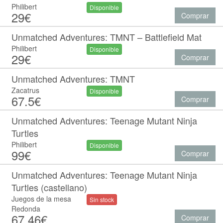
Philibert
Disponible
29€
Comprar
Unmatched Adventures: TMNT – Battlefield Mat
Philibert
Disponible
29€
Comprar
Unmatched Adventures: TMNT
Zacatrus
Disponible
67.5€
Comprar
Unmatched Adventures: Teenage Mutant Ninja
Turtles
Philibert
Disponible
99€
Comprar
Unmatched Adventures: Teenage Mutant Ninja
Turtles (castellano)
Juegos de la mesa
Sin stock
Redonda
67.46€
Comprar