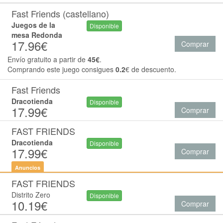
Fast Friends (castellano)
Juegos de la
Disponible
mesa Redonda
17.96€
Comprar
Envío gratuito a partir de
45€
.
Comprando este juego consigues
0.2
€ de descuento.
Fast Friends
Dracotienda
Disponible
17.99€
Comprar
FAST FRIENDS
Dracotienda
Disponible
17.99€
Comprar
Anuncios
FAST FRIENDS
Distrito Zero
Disponible
10.19€
Comprar