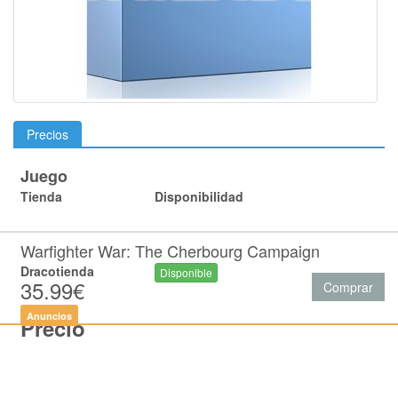
Precios
Juego
Tienda
Disponibilidad
Warfighter War: The Cherbourg Campaign
Dracotienda
Disponible
35.99€
Comprar
Anuncios
Precio