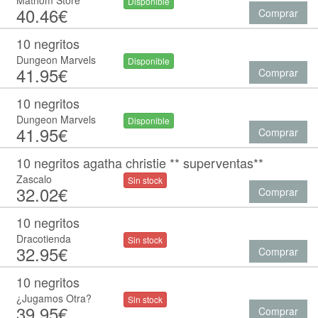
Mathom Store
Disponible
40.46€
Comprar
10 negritos
Dungeon Marvels
Disponible
41.95€
Comprar
10 negritos
Dungeon Marvels
Disponible
41.95€
Comprar
10 negritos agatha christie ** superventas**
Zascalo
Sin stock
32.02€
Comprar
10 negritos
Dracotienda
Sin stock
32.95€
Comprar
10 negritos
¿Jugamos Otra?
Sin stock
39.95€
Comprar