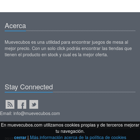
Acerca
Muevecubos es una utilidad para encontrar juegos de mesa al
mejor precio. Con un solo click podrás encontrar las tiendas que
tienen el producto en stock y cual es la mejor oferta.
Stay Connected
Email: info@muevecubos.com
En muevecubos.com utilizamos cookies propias y de terceros mejorar
tu navegación.
cerrar
|
Más información acerca de la política de cookies
2012 © Muevecubos.