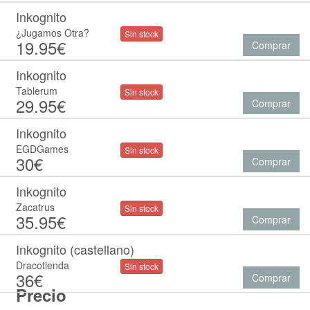
Inkognito
¿Jugamos Otra?
Sin stock
19.95€
Comprar
Inkognito
Tablerum
Sin stock
29.95€
Comprar
Inkognito
EGDGames
Sin stock
30€
Comprar
Inkognito
Zacatrus
Sin stock
35.95€
Comprar
Inkognito (castellano)
Dracotienda
Sin stock
36€
Comprar
Precio