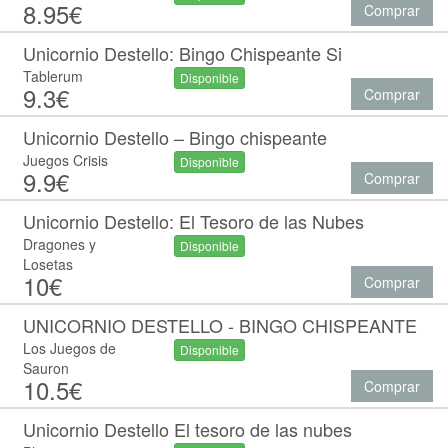
8.95€
Comprar
Unicornio Destello: Bingo Chispeante Si
Tablerum
Disponible
9.3€
Comprar
Unicornio Destello – Bingo chispeante
Juegos Crisis
Disponible
9.9€
Comprar
Unicornio Destello: El Tesoro de las Nubes
Dragones y
Disponible
Losetas
10€
Comprar
UNICORNIO DESTELLO - BINGO CHISPEANTE
Los Juegos de
Disponible
Sauron
10.5€
Comprar
Unicornio Destello El tesoro de las nubes