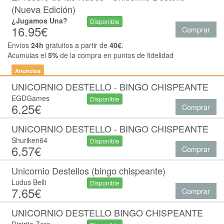
(Nueva Edición)
¿Jugamos Una?
Disponible
16.95€
Comprar
Envíos
24h
gratuitos a partir de
40€
.
Acumulas el
5%
de la compra en puntos de fidelidad
Anuncios
UNICORNIO DESTELLO - BINGO CHISPEANTE
EGDGames
Disponible
6.25€
Comprar
UNICORNIO DESTELLO - BINGO CHISPEANTE
Shuriken64
Disponible
6.57€
Comprar
Unicornio Destellos (bingo chispeante)
Ludus Belli
Disponible
7.65€
Comprar
UNICORNIO DESTELLO BINGO CHISPEANTE