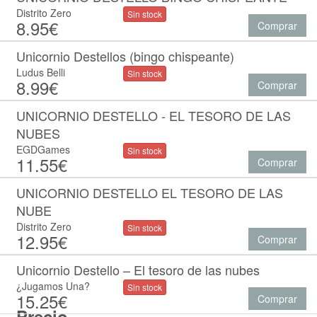
Distrito Zero
Sin stock
8.95€
Comprar
Unicornio Destellos (bingo chispeante)
Ludus Belli
Sin stock
8.99€
Comprar
UNICORNIO DESTELLO - EL TESORO DE LAS
NUBES
EGDGames
Sin stock
11.55€
Comprar
UNICORNIO DESTELLO EL TESORO DE LAS
NUBE
Distrito Zero
Sin stock
12.95€
Comprar
Unicornio Destello – El tesoro de las nubes
¿Jugamos Una?
Sin stock
15.25€
Comprar
Precio