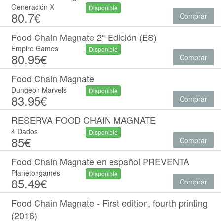
Generación X
Disponible
80.7€
Comprar
Food Chain Magnate 2ª Edición (ES)
Empire Games
Disponible
80.95€
Comprar
Food Chain Magnate
Dungeon Marvels
Disponible
83.95€
Comprar
RESERVA FOOD CHAIN MAGNATE
4 Dados
Disponible
85€
Comprar
Food Chain Magnate en español PREVENTA
Planetongames
Disponible
85.49€
Comprar
Food Chain Magnate - First edition, fourth printing
(2016)