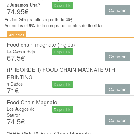
¿Jugamos Una?
Disponible
74.95€
Comprar
Envíos
24h
gratuitos a partir de
40€
.
Acumulas el
5%
de la compra en puntos de fidelidad
Anuncios
Food chain magnate (inglés)
La Cueva Roja
Disponible
67.5€
Comprar
(PREORDER) FOOD CHAIN MAGNATE 9TH
PRINTING
4 Dados
Disponible
71€
Comprar
Food Chain Magnate
Los Juegos de
Disponible
Sauron
74.5€
Comprar
*PRE-VENTA Food Chain Magnate