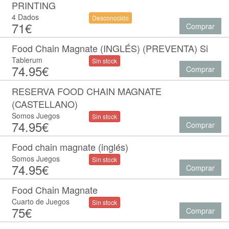
PRINTING
4 Dados
Desconocido
71€
Comprar
Food Chain Magnate (INGLÉS) (PREVENTA) Si
Tablerum
Sin stock
74.95€
Comprar
RESERVA FOOD CHAIN MAGNATE
(CASTELLANO)
Somos Juegos
Sin stock
74.95€
Comprar
Food chain magnate (inglés)
Somos Juegos
Sin stock
74.95€
Comprar
Food Chain Magnate
Cuarto de Juegos
Sin stock
75€
Comprar