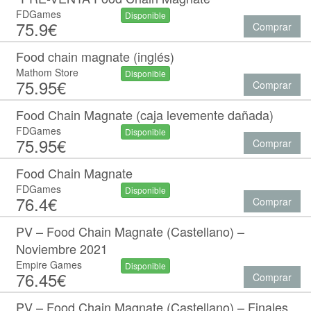
FDGames
Disponible
75.9€
Comprar
Food chain magnate (inglés)
Mathom Store
Disponible
75.95€
Comprar
Food Chain Magnate (caja levemente dañada)
FDGames
Disponible
75.95€
Comprar
Food Chain Magnate
FDGames
Disponible
76.4€
Comprar
PV – Food Chain Magnate (Castellano) –
Noviembre 2021
Empire Games
Disponible
76.45€
Comprar
PV – Food Chain Magnate (Castellano) – Finales