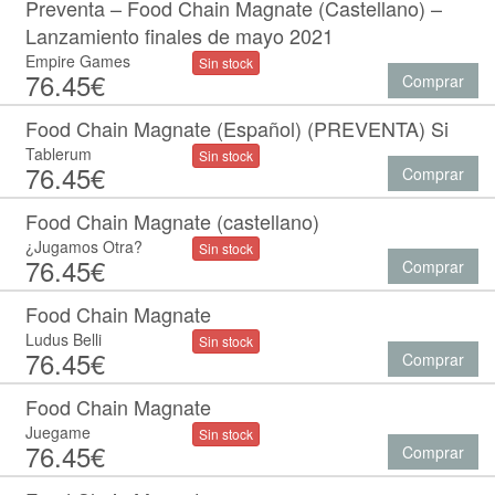
Preventa – Food Chain Magnate (Castellano) –
Lanzamiento finales de mayo 2021
Empire Games
Sin stock
76.45€
Comprar
Food Chain Magnate (Español) (PREVENTA) Si
Tablerum
Sin stock
76.45€
Comprar
Food Chain Magnate (castellano)
¿Jugamos Otra?
Sin stock
76.45€
Comprar
Food Chain Magnate
Ludus Belli
Sin stock
76.45€
Comprar
Food Chain Magnate
Juegame
Sin stock
76.45€
Comprar