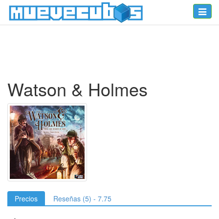
Toggle
naviga
Watson & Holmes
Precios
Reseñas (5) - 7.75