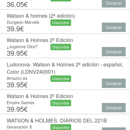
36.05€
Comprar
Watson & holmes (2ª edición)
Dungeon Marvels
Disponible
39.9€
Comprar
Watson & Holmes 2ª Edición
¿Jugamos Otra?
Disponible
39.95€
Comprar
Ludonova- Watson & Holmes 2ª edición - español,
Color (LDNV240001)
Amazon.es
Disponible
39.95€
Comprar
Watson & Holmes 2º Edicion
Empire Games
Disponible
39.95€
Comprar
WATSON & HOLMES. DIARIOS DEL 221B
Generación X
Disponible