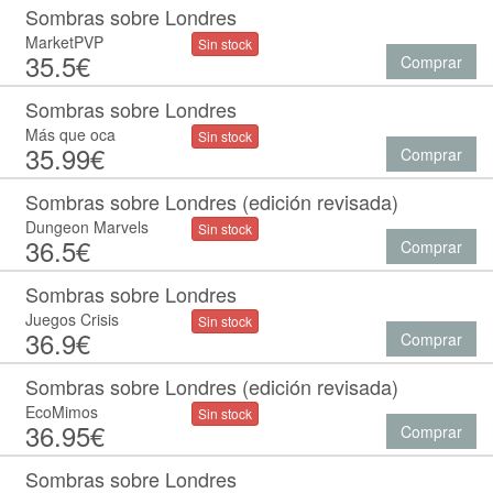
Sombras sobre Londres
MarketPVP
Sin stock
35.5€
Comprar
Sombras sobre Londres
Más que oca
Sin stock
35.99€
Comprar
Sombras sobre Londres (edición revisada)
Dungeon Marvels
Sin stock
36.5€
Comprar
Sombras sobre Londres
Juegos Crisis
Sin stock
36.9€
Comprar
Sombras sobre Londres (edición revisada)
EcoMimos
Sin stock
36.95€
Comprar
Sombras sobre Londres