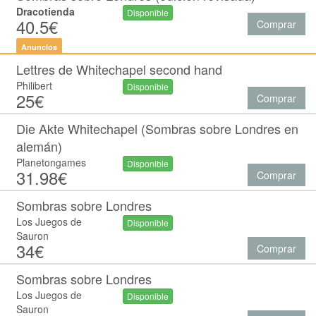
Dracotienda
Disponible
40.5€
Comprar
Anuncios
Lettres de Whitechapel second hand
Philibert
Disponible
25€
Comprar
Die Akte Whitechapel (Sombras sobre Londres en
alemán)
Planetongames
Disponible
31.98€
Comprar
Sombras sobre Londres
Los Juegos de
Disponible
Sauron
34€
Comprar
Sombras sobre Londres
Los Juegos de
Disponible
Sauron