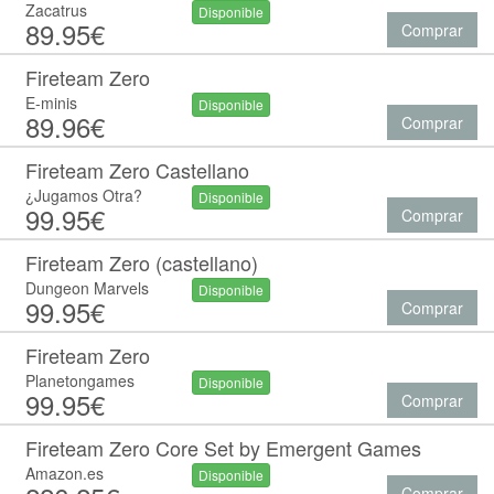
Zacatrus
Disponible
89.95€
Comprar
Fireteam Zero
E-minis
Disponible
89.96€
Comprar
Fireteam Zero Castellano
¿Jugamos Otra?
Disponible
99.95€
Comprar
Fireteam Zero (castellano)
Dungeon Marvels
Disponible
99.95€
Comprar
Fireteam Zero
Planetongames
Disponible
99.95€
Comprar
Fireteam Zero Core Set by Emergent Games
Amazon.es
Disponible
Comprar