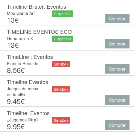
Timeline Blister: Eventos
Mod Game Art
Disponible
13€
Comprar
TIMELINE EVENTOS ECO
Generación X
Disponible
13€
Comprar
TimeLine : Eventos
Planeta Rebelde
Sin stock
8.56€
Comprar
Timeline Eventos
Juegos de mesa
Sin stock
en familia
9.45€
Comprar
Timeline: Eventos
¿Jugamos Otra?
Sin stock
9.95€
Comprar