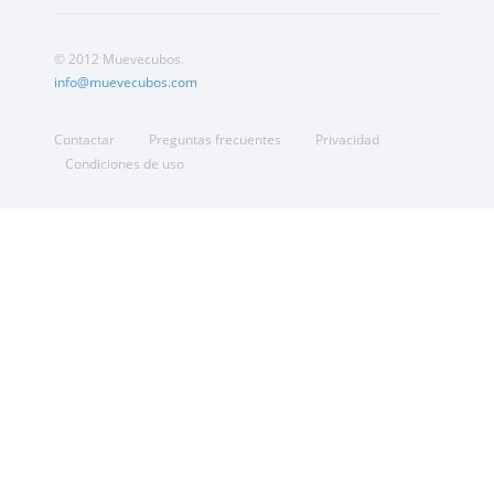
© 2012 Muevecubos.
info@muevecubos.com
Contactar
Preguntas frecuentes
Privacidad
Condiciones de uso