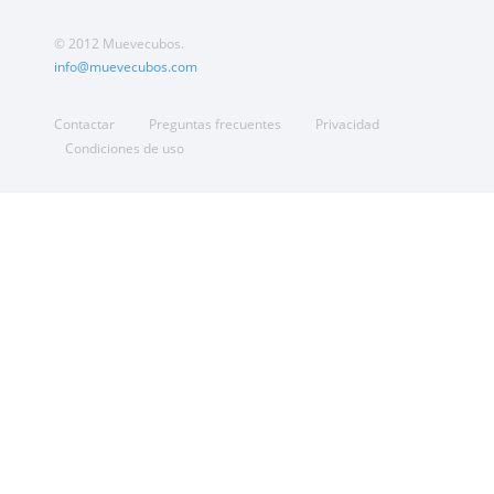
© 2012 Muevecubos.
info@muevecubos.com
Contactar
Preguntas frecuentes
Privacidad
Condiciones de uso