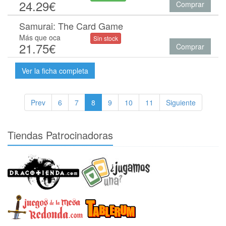
24.29€
Comprar
Samurai: The Card Game
Más que oca
Sin stock
21.75€
Comprar
Ver la ficha completa
Prev
6
7
8
9
10
11
Siguiente
Tiendas Patrocinadoras