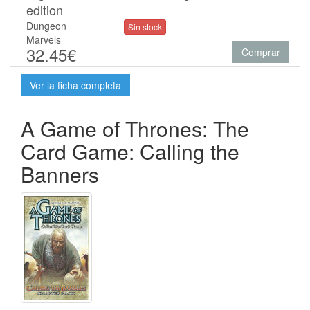
edition
Dungeon
Sin stock
Marvels
32.45€
Comprar
Ver la ficha completa
A Game of Thrones: The
Card Game: Calling the
Banners