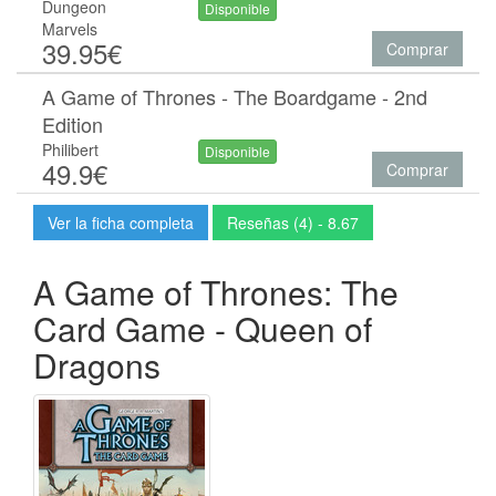
Dungeon
Disponible
Marvels
39.95€
Comprar
A Game of Thrones - The Boardgame - 2nd
Edition
Philibert
Disponible
49.9€
Comprar
Ver la ficha completa
Reseñas (4) - 8.67
A Game of Thrones: The
Card Game - Queen of
Dragons