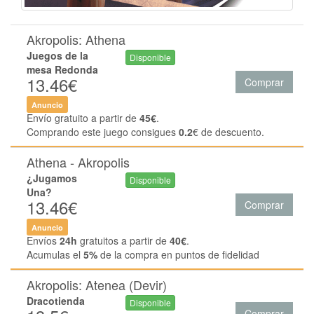
Akropolis: Athena
Juegos de la
Disponible
mesa Redonda
13.46€
Comprar
Anuncio
Envío gratuito a partir de
45€
.
Comprando este juego consigues
0.2
€ de descuento.
Athena - Akropolis
¿Jugamos
Disponible
Una?
13.46€
Comprar
Anuncio
Envíos
24h
gratuitos a partir de
40€
.
Acumulas el
5%
de la compra en puntos de fidelidad
Akropolis: Atenea (Devir)
Dracotienda
Disponible
Comprar