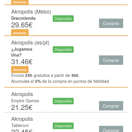
Anuncio
Akropolis (Mebo)
Dracotienda
Disponible
29.65€
Comprar
Anuncio
Akropolis (es/pt)
¿Jugamos
Disponible
Una?
31.46€
Comprar
Anuncio
Envíos
24h
gratuitos a partir de
40€
.
Acumulas el
5%
de la compra en puntos de fidelidad
Akropolis
Empire Games
Disponible
21.25€
Comprar
Akropolis
Tablerum
Disponible
22.45€
Comprar