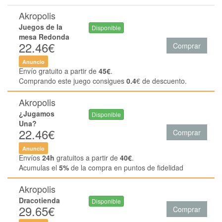
Akropolis
Juegos de la
Disponible
mesa Redonda
22.46€
Comprar
Anuncio
Envío gratuito a partir de
45€
.
Comprando este juego consigues
0.4
€ de descuento.
Akropolis
¿Jugamos
Disponible
Una?
22.46€
Comprar
Anuncio
Envíos
24h
gratuitos a partir de
40€
.
Acumulas el
5%
de la compra en puntos de fidelidad
Akropolis
Dracotienda
Disponible
29.65€
Comprar